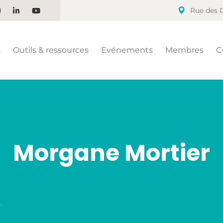
Rue des D
s
Outils & ressources
Evénements
Membres
C
Morgane Mortier