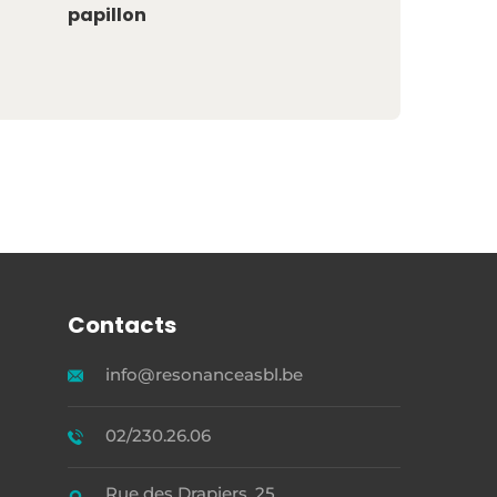
papillon
Contacts
info@resonanceasbl.be
02/230.26.06
Rue des Drapiers, 25